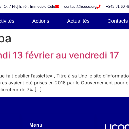
 Q. 7 N’djili, réf. Immeuble Cele
contact@licoco.org
+243 81 60 4
tivités
Actions
Actualités
Contacts
ba
di 13 février au vendredi 17
e fait oublier l’assiette« , Titre à sa Une le site d’informa
res avaient été prises en 2016 par le Gouvernement pour enra
directeur de 7% […]
LICO
Menu