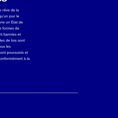
e rêve de la
u’un jour le
ne un Etat de
es formes de
nt bannies et
les de lois sont
ous les
ont poursuivis et
conformément à la