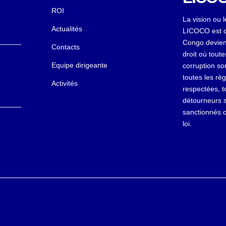
ROI
La vision ou l
Actualités
LICOCO est q
Congo devien
Contacts
droit où tout
Equipe dirigeante
corruption so
toutes les règ
Activités
respectées, t
détourneurs s
sanctionnés 
loi.